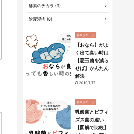
酵素のチカラ (3)
陰嚢湿疹 (8)
腸内フローラ
【おなら】がよ
く出て臭い時は
【悪玉菌を減ら
せば】かんたん
解決
2019/1/17
腸内フローラ
乳酸菌とビフィ
ズス菌の違い
【図解で比較】