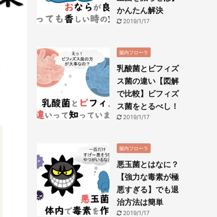
かんたん解決
2019/1/17
腸内フローラ
乳酸菌とビフィズ
ス菌の違い【図解
で比較】ビフィズ
ス菌をとるべし！
2019/1/17
腸内フローラ
悪玉菌とはなに？
【強力な毒素が極
悪すぎる】でも退
治方法は簡単
2019/1/17