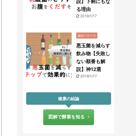
説】下痢にもな
る理由
2019/1/17
腸内フローラ
悪玉菌を減らす
飲み物【失敗し
ない順番も解
説】神12選
2019/1/17
健康の結論
図解で酵素を知る