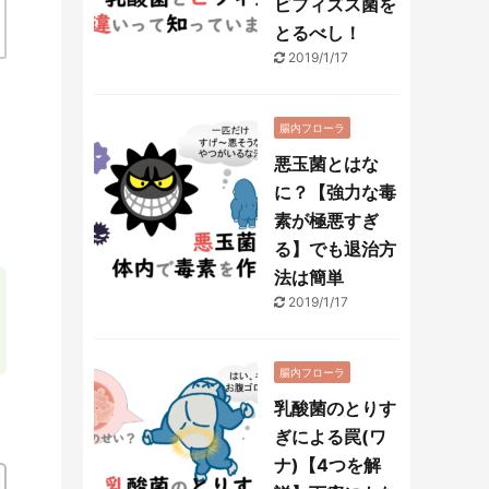
ビフィズス菌を
とるべし！
2019/1/17
腸内フローラ
悪玉菌とはな
に？【強力な毒
素が極悪すぎ
る】でも退治方
法は簡単
2019/1/17
腸内フローラ
乳酸菌のとりす
ぎによる罠(ワ
ナ)【4つを解