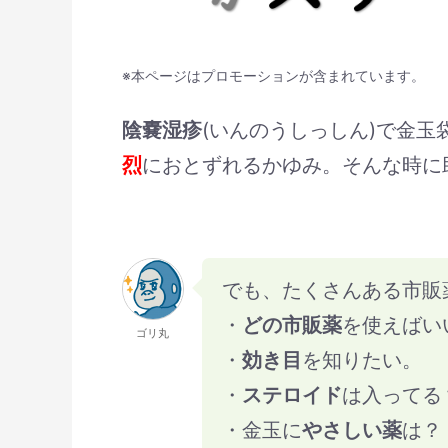
※本ページはプロモーションが含まれています。
陰嚢湿疹
(いんのうしっしん)で金玉
烈
におとずれるかゆみ。そんな時に
でも、たくさんある市販
・
どの市販薬
を使えばい
ゴリ丸
・
効き目
を知りたい。
・
ステロイド
は入ってる
・金玉に
やさしい薬
は？