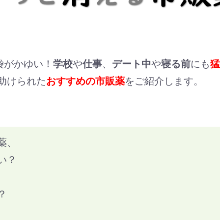
袋がかゆい！
学校
や
仕事
、
デート中
や
寝る前
にも
猛
助けられた
おすすめの市販薬
をご紹介します。
薬、
い？
？