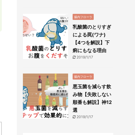
腸内フローラ
乳酸菌のとりすぎ
による罠(ワナ)
【4つを解説】下
痢にもなる理由
2019/1/17
腸内フローラ
悪玉菌を減らす飲
み物【失敗しない
順番も解説】神12
選
2019/1/17