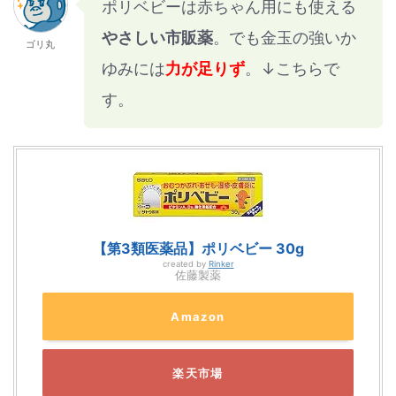
ポリベビーは赤ちゃん用にも使える
やさしい市販薬
。でも金玉の強いか
ゴリ丸
ゆみには
力が足りず
。↓こちらで
す。
【第3類医薬品】ポリベビー 30g
created by
Rinker
佐藤製薬
Amazon
楽天市場