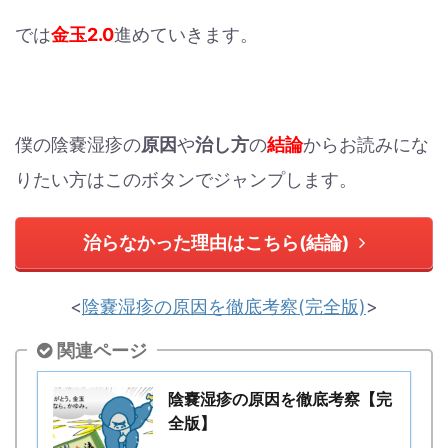
では
金玉2.0
進めていきます。
僕の陰嚢湿疹の
原因
や
治し方
の
結論
からお読みにな
りたい方はこのボタンでジャンプします。
治らなかった理由はこちら(結論)
<
陰嚢湿疹の原因を徹底考察(完全版)
>
関連ページ
陰嚢湿疹の原因を徹底考察【完
全版】