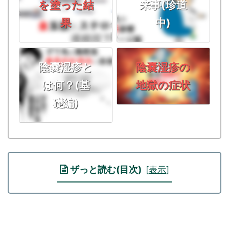
を塗った結
来事(珍道
果
中)
陰嚢湿疹と
陰嚢湿疹の
は何？(基
地獄の症状
礎編)
ザっと読む(目次)
[
表示
]