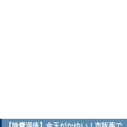
【陰嚢湿疹】金玉がかゆい！市販薬で