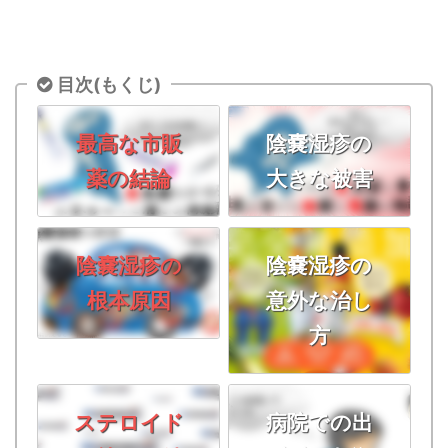
目次(もくじ)
最高な市販
陰嚢湿疹の
薬の結論
大きな被害
陰嚢湿疹の
陰嚢湿疹の
根本原因
意外な治し
方
ステロイド
病院での出