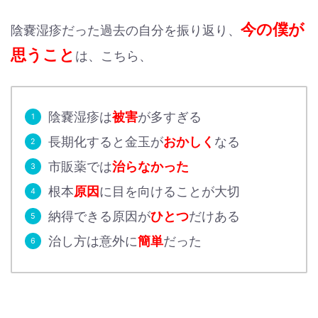
今の僕が
陰嚢湿疹だった過去の自分を振り返り、
思うこと
は、こちら、
陰嚢湿疹は
被害
が多すぎる
長期化すると金玉が
おかしく
なる
市販薬では
治らなかった
根本
原因
に目を向けることが大切
納得できる原因が
ひとつ
だけある
治し方は意外に
簡単
だった