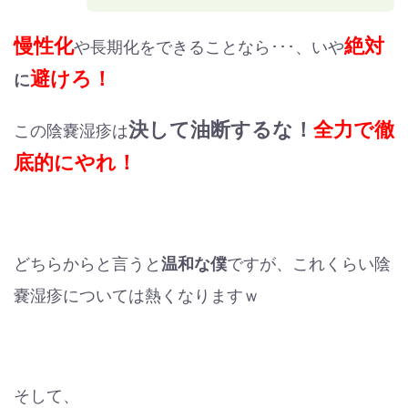
慢性化
絶対
や長期化をできることなら･･･、いや
避けろ！
に
決して油断するな！
全力で徹
この陰嚢湿疹は
底的にやれ！
どちらからと言うと
温和な僕
ですが、これくらい陰
嚢湿疹については熱くなりますｗ
そして、