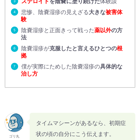
ステロイド
を陰嚢に塗り続けた
体験談
悲惨、陰嚢湿疹の見えざる
大きな
被害体
験
陰嚢湿疹と正面きって戦った
薬以外
の方
法
陰嚢湿疹が
克服したと言えるひとつの
根
拠
僕が実際にためした陰嚢湿疹の
具体的な
治し方
タイムマシーンがあるなら、初期症
状の頃の自分にこう伝えます。
ゴリ丸