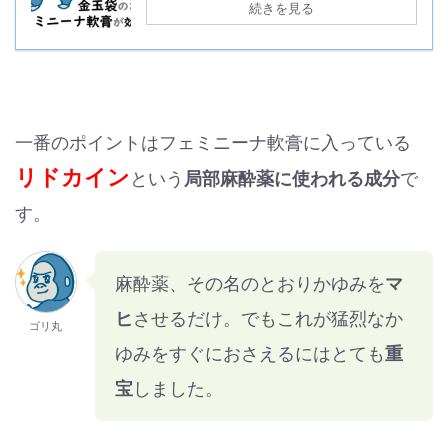
続きを見る
一番のポイントはフェミニーナ軟膏に入っている
リドカイン
という
局部麻酔薬に使われる成分
で
す。
麻酔薬、その名のとおりかゆみを
マ
ヒ
させるだけ。でもこれが猛烈なか
ゴリ丸
ゆみをすぐにおさえるにはとても
重
宝
しました。