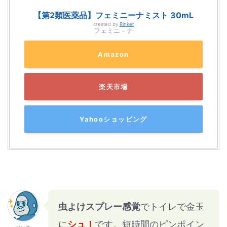
【第2類医薬品】フェミニーナミスト 30mL
created by
Rinker
フェミニ－ナ
Amazon
楽天市場
Yahooショッピング
虫よけスプレー感覚
でトイレで金玉
に
シュ！
です。短時間のピンポイン