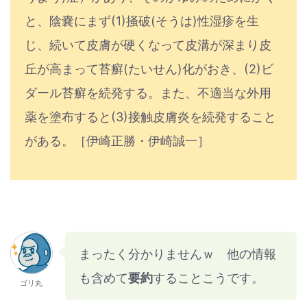
と、陰嚢にまず(1)掻破(そうは)性湿疹を生
じ、続いて皮膚が硬くなって皮溝が深まり皮
丘が高まって苔癬(たいせん)化がおき、(2)ビ
ダール苔癬を続発する。また、不適当な外用
薬を塗布すると(3)接触皮膚炎を続発すること
がある。［伊崎正勝・伊崎誠一］
まったく分かりませんｗ 他の情報
も含めて
要約
することこうです。
ゴリ丸