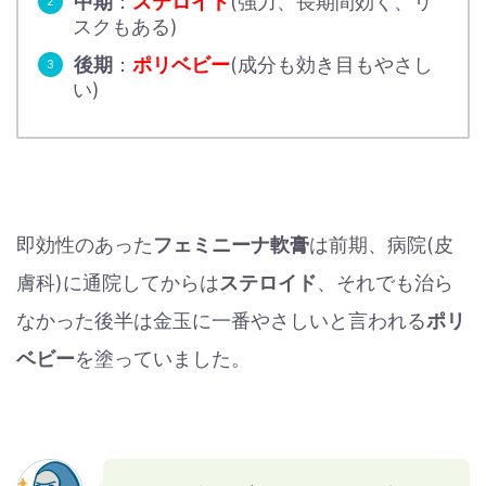
中期
：
ステロイド
(強力、長期間効く、リ
スクもある)
後期
：
ポリベビー
(成分も効き目もやさし
い)
即効性のあった
フェミニーナ軟膏
は前期、病院(皮
膚科)に通院してからは
ステロイド
、それでも治ら
なかった後半は金玉に一番やさしいと言われる
ポリ
ベビー
を塗っていました。